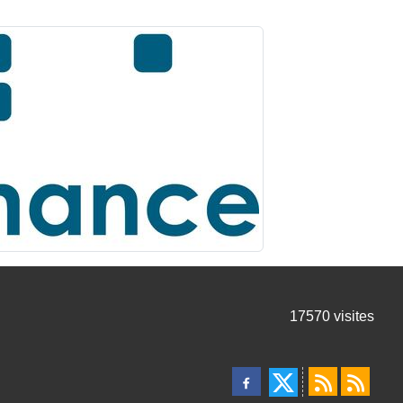
17570
visites